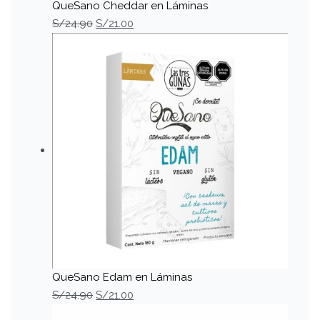
QueSano Cheddar en Láminas
S/
24.90
S/
21.00
QueSano Edam en Láminas
S/
24.90
S/
21.00