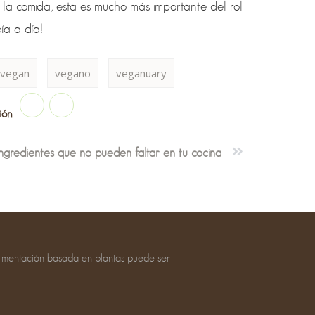
 la comida, esta es mucho más importante del rol
ía a día!
vegan
vegano
veganuary
ión
ingredientes que no pueden faltar en tu cocina
imentación basada en plantas puede ser