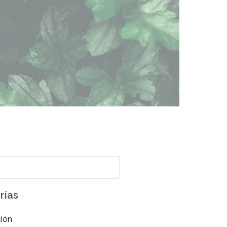
0
rías
ción