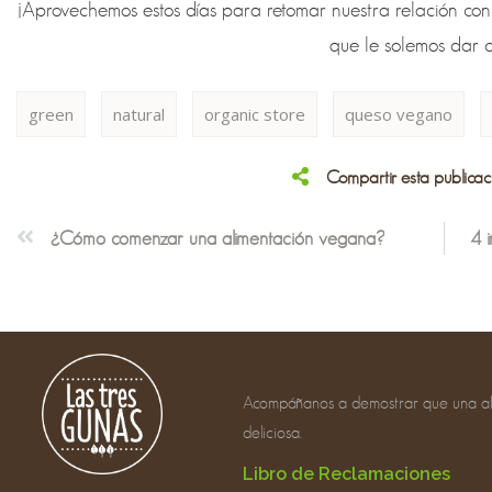
¡Aprovechemos estos días para retomar nuestra relación con
que le solemos dar d
green
natural
organic store
queso vegano
Compartir esta publicac
¿Cómo comenzar una alimentación vegana?
4 
Acompáñanos a demostrar que una al
deliciosa.
Libro de Reclamaciones