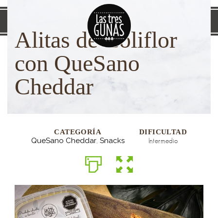
0
Alitas de Coliflor
con QueSano
Cheddar
CATEGORÍA
DIFICULTAD
QueSano Cheddar
,
Snacks
Intermedio