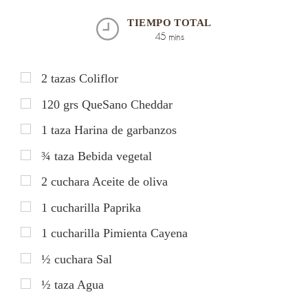
TIEMPO TOTAL
45 mins
2
tazas
Coliflor
120
grs
QueSano Cheddar
1
taza
Harina de garbanzos
¾
taza
Bebida vegetal
2
cuchara
Aceite de oliva
1
cucharilla
Paprika
1
cucharilla
Pimienta Cayena
½
cuchara
Sal
½
taza
Agua