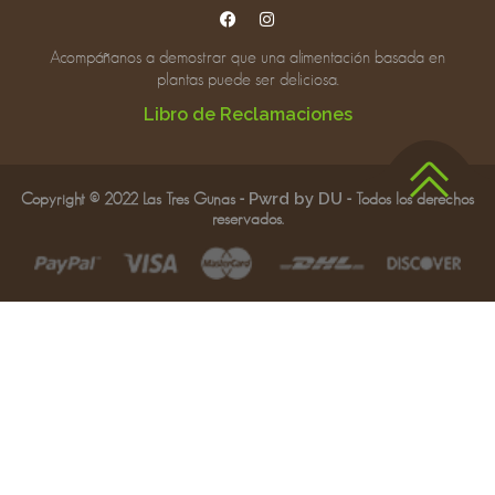
Acompáñanos a demostrar que una alimentación basada en
plantas puede ser deliciosa.
Libro de Reclamaciones
Copyright © 2022 Las Tres Gunas -
Pwrd by DU
- Todos los derechos
reservados.