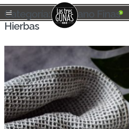
Categoría:
QueSano Finas
0
Hierbas