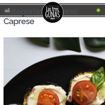
Categoría:
QueSano
0
Caprese