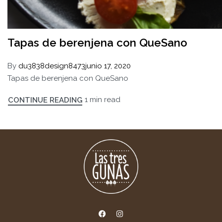
Tapas de berenjena con QueSano
By
du3838design8473
junio 17, 2020
Tapas de berenjena con QueSano
1 min read
CONTINUE READING